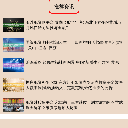
推荐资讯
长沙配资网平台 券商金股半年考: 东北证券夺冠背后, 7
月风口转向科技与金融?
零柒配资 抒怀壮阔人生——田新智的《七律·岁月》赏析
_关山_征途_夜渡
沪深策略 绘民生福祉新图景 中国“新质生产力”引共鸣
恒康配资APP下载 东方红汇阳债券型证券投资基金暂停
大额申购(含转换转入、定期定额投资)业务的公告
配资炒股票平台 宋仁宗十三岁继位，刘太后为何不学武
则天称帝？宋真宗遗诏太厉害