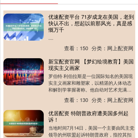
优速配资平台 71岁成龙在美国，老到
快认不出，想起以前那风光，真是感
慨万千
....
查看：
150
分类：
网上配资网
新宝配资官网 【梦幻绘境教育】美国
现实主义画家
罗伯特·利伯拉斯是一位国际知名的美国现
实主义画家和雕塑家，以精湛的人体动态
和解剖学掌握著称。他自幼对艺术充满热
情，通过自学和奖学金在乔治华盛顿大学
查看：
130
分类：
网上配资网
获得美术学位。....
优居配资 特朗普政府遭美国多州起
诉！
当地时间7月14日，美国一个主要由民主党
领导的州联盟起诉特朗普政府，指控其扣