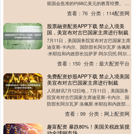
留国会批准的约68亿美元的教育经费。 来
自24个州和哥伦比亚特区的总检察长或州
查看：
76
分类：
114配资网
长在罗....
股票融资配资APP下载 禁止入境美
国，美宣布对古巴国家主席进行制裁
7月11日，美国国务院宣布对古巴国家主席
迪亚斯-卡内尔、国防部长阿尔瓦罗·洛佩斯
·米耶拉和内政部长拉萨罗·阿尔贝托·阿尔瓦
雷斯·卡萨斯进行制裁。禁止他们及其亲
查看：
150
分类：
最大配资平台
属....
免费配资炒股APP下载 禁止入境美国
美宣布对古巴国家主席进行制裁
人民财讯7月12日电，7月11日，美国国务
院宣布对古巴国家主席迪亚斯-卡内尔、国
防部长阿尔瓦罗·洛佩斯·米耶拉和内政部长
拉萨罗·阿尔贝托·阿尔瓦雷斯·卡萨斯进
查看：
99
分类：
网上配资网
行....
趣富配资 暴跌80%！美国关税政策搅
动全球铜市场