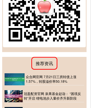
推荐资讯
众合网官网 7月21日三房转债上涨
1.57%，转股溢价率50.18%
冠盈配资官网 泉果基金赵诣： “困境反
转”开启 锂电池步入量价齐升新阶段