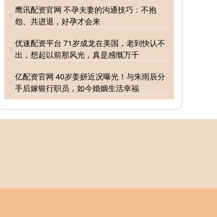
鹰讯配资官网 不孕夫妻的沟通技巧：不抱
怨、共进退，好孕才会来
优速配资平台 71岁成龙在美国，老到快认不
出，想起以前那风光，真是感慨万千
亿配资官网 40岁姜妍近况曝光！与朱雨辰分
手后嫁银行职员，如今婚姻生活幸福