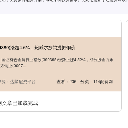
59880)涨超4.6%，鲍威尔放鸽提振铜价
08，国证有色金属行业指数(399395)强势上涨4.52%，成分股金力永
铜业(0007....
来源：达麟配资平台
查看：
206
分类：
114配资网
网文章已加载完成