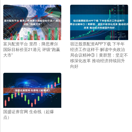
富兴配资平台 里昂：降思摩尔
宿迁股票配资APP下载 下半年
国际目标价至21港元 评级“跑赢
经济工作这样干·解读中央政治
大市”
局会议精神③丨黄群慧：坚定不
移深化改革 推动经济持续回升
向好
国盛证券官网 生命线（起爆
点）