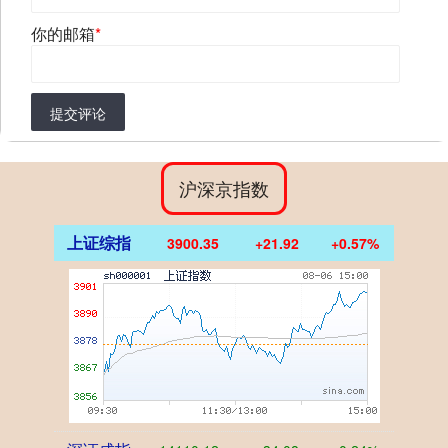
你的邮箱
*
提交评论
沪深京指数
上证综指
3900.35
+21.92
+0.57%