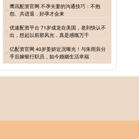
鹰讯配资官网 不孕夫妻的沟通技巧：不抱
怨、共进退，好孕才会来
优速配资平台 71岁成龙在美国，老到快认不
出，想起以前那风光，真是感慨万千
亿配资官网 40岁姜妍近况曝光！与朱雨辰分
手后嫁银行职员，如今婚姻生活幸福