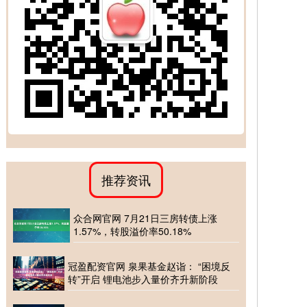
推荐资讯
众合网官网 7月21日三房转债上涨
1.57%，转股溢价率50.18%
冠盈配资官网 泉果基金赵诣： “困境反
转”开启 锂电池步入量价齐升新阶段